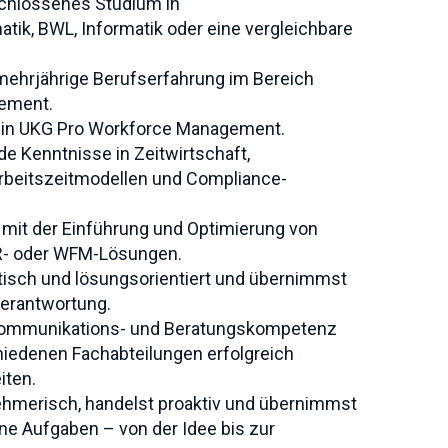
schlossenes Studium in
atik, BWL, Informatik oder eine vergleichbare
mehrjährige Berufserfahrung im Bereich
ement.
ert in UKG Pro Workforce Management.
de Kenntnisse in Zeitwirtschaft,
rbeitszeitmodellen und Compliance-
 mit der Einführung und Optimierung von
R- oder WFM-Lösungen.
ytisch und lösungsorientiert und übernimmst
verantwortung.
Kommunikations- und Beratungskompetenz
hiedenen Fachabteilungen erfolgreich
ten.
ehmerisch, handelst proaktiv und übernimmst
ne Aufgaben – von der Idee bis zur