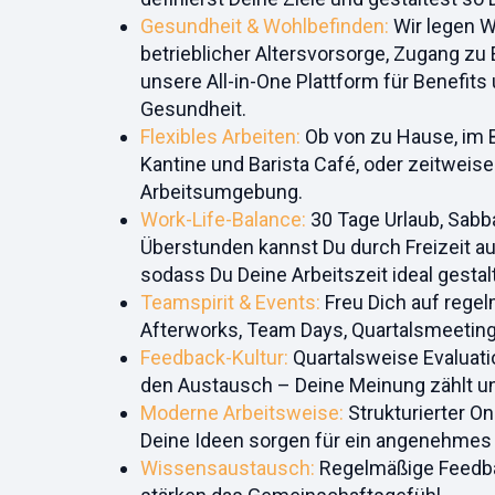
Gesundheit & Wohlbefinden
:
Wir legen W
betrieblicher Altersvorsorge, Zugang zu
unsere All-in-One Plattform für Benefits 
Gesundheit.
Flexibles Arbeiten:
Ob von zu Hause, im B
Kantine und Barista Café, oder zeitweis
Arbeitsumgebung.
Work-Life-Balance:
30 Tage Urlaub, Sabba
Überstunden kannst Du durch Freizeit aus
sodass Du Deine Arbeitszeit ideal gesta
Teamspirit & Events:
Freu Dich auf rege
Afterworks, Team Days, Quartalsmeeting
Feedback-Kultur:
Quartalsweise Evaluat
den Austausch – Deine Meinung zählt un
Moderne Arbeitsweise:
Strukturierter O
Deine Ideen sorgen für ein angenehmes
Wissensaustausch:
Regelmäßige Feedba