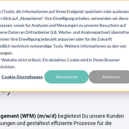
(Tools), die Informationen auf Ihrem Endgerät speichern oder auslesen
stungen
Partnerlösungen
Ressourcen
Über uns 
Klick auf „Akzeptieren“ Ihre Einwilligung erteilen, verwenden wir diese
upassen, sowie für Analysen und Messungen zu unseren Besuchern auf
e Daten an Drittanbieter (z.B. Werbe- und Analysepartner) übermittel
önnen Ihre Einwilligung jederzeit anpassen oder für die Zukunft
ießlich technisch notwendige Tools. Weitere Informationen zu den von
mungen
.
Website nicht erfasst. Ein einzelnes Cookie wird in Ihrem Browser
rce Management
 möchten.
Cookie-Einstellungen
Akzeptieren
Ablehnen
d)
nagement (WFM) (m/w/d)
begleitest Du unsere Kunden
ungen und gestaltest effiziente Prozesse für die