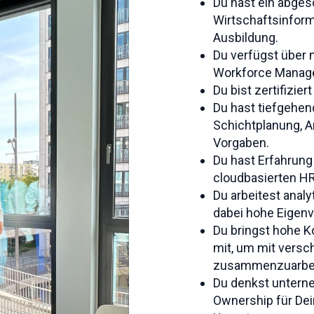
Du hast ein abge
Wirtschaftsinform
Ausbildung.
Du verfügst über 
Workforce Manag
Du bist zertifizi
Du hast tiefgehen
Schichtplanung, A
Vorgaben.
Du hast Erfahrung
cloudbasierten H
Du arbeitest anal
dabei hohe Eigen
Du bringst hohe 
mit, um mit versc
zusammenzuarbei
Du denkst untern
Ownership für Dei