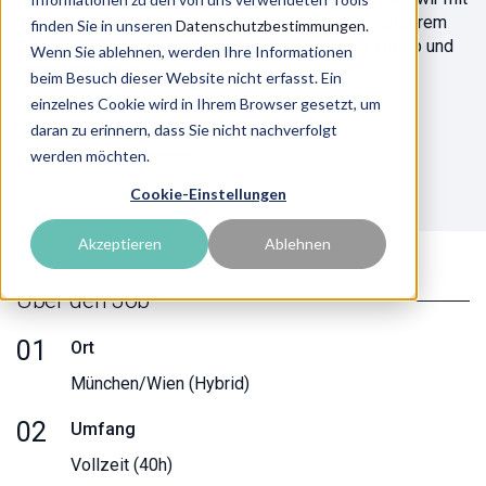
modernen HR-Softwarelösungen, darunter unter anderem
finden Sie in unseren
Datenschutzbestimmungen
.
Cornerstone OnDemand, Haufe, UKG, Personio, HiBob und
Wenn Sie ablehnen, werden Ihre Informationen
SmartRecruiters.
beim Besuch dieser Website nicht erfasst. Ein
einzelnes Cookie wird in Ihrem Browser gesetzt, um
Jetzt bewerben
daran zu erinnern, dass Sie nicht nachverfolgt
werden möchten.
Cookie-Einstellungen
Akzeptieren
Ablehnen
Über den Job
01
Ort
München/Wien (Hybrid)
02
Umfang
Vollzeit (40h)