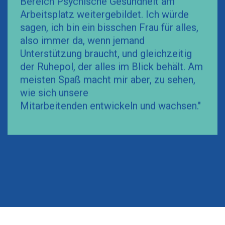
Bereich Psychische Gesundheit am
Arbeitsplatz weitergebildet. Ich würde
sagen, ich bin ein bisschen Frau für alles,
also immer da, wenn jemand
Unterstützung braucht, und gleichzeitig
der Ruhepol, der alles im Blick behält. Am
meisten Spaß macht mir aber, zu sehen,
wie sich unsere
Mitarbeitenden entwickeln und wachsen."