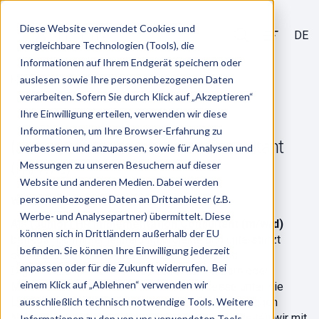
Diese Website verwendet Cookies und
DE
vergleichbare Technologien (Tools), die
Informationen auf Ihrem Endgerät speichern oder
/
Karriere
auslesen sowie Ihre personenbezogenen Daten
Jobs
verarbeiten. Sofern Sie durch Klick auf „Akzeptieren“
Ihre Einwilligung erteilen, verwenden wir diese
Informationen, um Ihre Browser-Erfahrung zu
(Junior) HR Implementation Consultant
verbessern und anzupassen, sowie für Analysen und
(m/w/d)
Messungen zu unseren Besuchern auf dieser
Website und anderen Medien. Dabei werden
personenbezogene Daten an Drittanbieter (z.B.
Wir suchen Dich!
Werbe- und Analysepartner) übermittelt. Diese
Als
(Junior) HR Implementation Consultant (m/w/d)
können sich in Drittländern außerhalb der EU
betreust Du Implementierungsprojekte und unterstützt
befinden. Sie können Ihre Einwilligung jederzeit
somit unsere Kunden bei der Optimierung und
anpassen oder für die Zukunft widerrufen. Bei
Digitalisierung ihrer HR-Prozesse. Ob Konzern oder
einem Klick auf „Ablehnen“ verwenden wir
Mittelstand – Du wirst bestehende Prozesse unter die
Lupe nehmen und Deine Kunden in der bestmöglichen
ausschließlich technisch notwendige Tools. Weitere
Nutzung der neuen Software beraten. Dabei arbeiten wir mit
Informationen zu den von uns verwendeten Tools