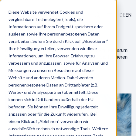
Diese Website verwendet Cookies und
DE
EN
vergleichbare Technologien (Tools), die
Informationen auf Ihrem Endgerät speichern oder
alliantis Events
auslesen sowie Ihre personenbezogenen Daten
verarbeiten. Sofern Sie durch Klick auf „Akzeptieren“
Ihre Einwilligung erteilen, verwenden wir diese
Wir bieten Ihnen herausragende Expertise, wenn es darum
Informationen, um Ihre Browser-Erfahrung zu
geht HR neu zu denken, neu auszurichten, zu digitalisieren
verbessern und anzupassen, sowie für Analysen und
und zu positionieren.
Messungen zu unseren Besuchern auf dieser
Website und anderen Medien. Dabei werden
Beratung vereinbaren
personenbezogene Daten an Drittanbieter (z.B.
Werbe- und Analysepartner) übermittelt. Diese
können sich in Drittländern außerhalb der EU
befinden. Sie können Ihre Einwilligung jederzeit
anpassen oder für die Zukunft widerrufen. Bei
einem Klick auf „Ablehnen“ verwenden wir
ausschließlich technisch notwendige Tools. Weitere
Informationen zu den von uns verwendeten Tools