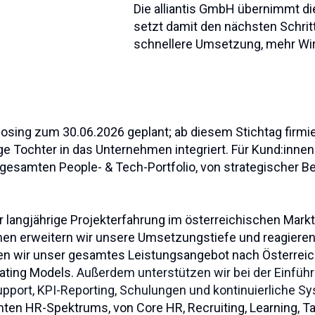
Die alliantis GmbH übernimmt d
setzt damit den nächsten Schrit
schnellere Umsetzung, mehr Wi
losing zum 30.06.2026 geplant; ab diesem Stichtag firmie
e Tochter in das Unternehmen integriert. Für Kund:innen 
esamten People‑ & Tech‑Portfolio, von strategischer B
ir langjährige Projekterfahrung im österreichischen Mark
en erweitern wir unsere Umsetzungstiefe und reagieren
ngen wir unser gesamtes Leistungsangebot nach Österreic
rating Models.
Außerdem unterstützen wir bei der Einfü
pport, KPI‑Reporting, Schulungen und kontinuierliche S
ten HR‑Spektrums, von Core HR, Recruiting, Learning, T