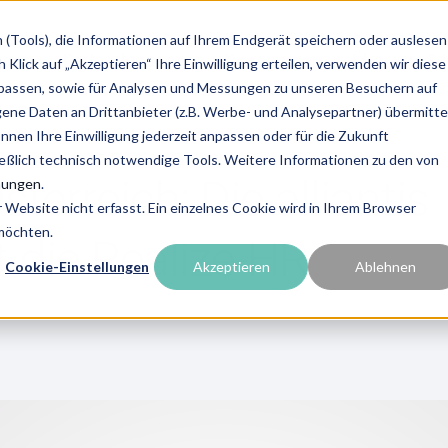
(Tools), die Informationen auf Ihrem Endgerät speichern oder auslesen
ngen
Partnerlösungen
Ressourcen
Über uns & K
Klick auf „Akzeptieren“ Ihre Einwilligung erteilen, verwenden wir diese
upassen, sowie für Analysen und Messungen zu unseren Besuchern auf
e Daten an Drittanbieter (z.B. Werbe- und Analysepartner) übermittel
önnen Ihre Einwilligung jederzeit anpassen oder für die Zukunft
ießlich technisch notwendige Tools. Weitere Informationen zu den von
erreich: Die alliantis
mungen
.
Website nicht erfasst. Ein einzelnes Cookie wird in Ihrem Browser
 möchten.
die Realize-HR
Cookie-Einstellungen
Akzeptieren
Ablehnen