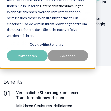
Das
People Transformation Management Office (PTMO)
ist
finden Sie in unseren
Datenschutzbestimmungen
.
unser Antwort darauf:
Wenn Sie ablehnen, werden Ihre Informationen
Ein flexibler, integrierter "Co-Pilot" im Change- und
beim Besuch dieser Website nicht erfasst. Ein
Projektmanagement, der Eure Veränderungsreise sicher
begleitet – und Eure Organisation stärkt, statt sie abhängig
einzelnes Cookie wird in Ihrem Browser gesetzt, um
zu machen.
daran zu erinnern, dass Sie nicht nachverfolgt
werden möchten.
Jetzt damit loslegen!
Cookie-Einstellungen
Akzeptieren
Ablehnen
Benefits
01
Verlässliche Steuerung komplexer
Transformationsvorhaben
Mit klaren Strukturen, definierten