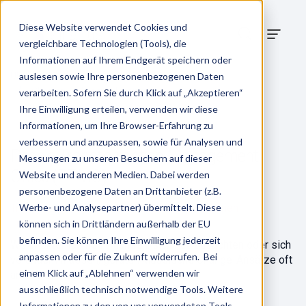
Diese Website verwendet Cookies und
vergleichbare Technologien (Tools), die
Informationen auf Ihrem Endgerät speichern oder
/
Übersicht Beratung
auslesen sowie Ihre personenbezogenen Daten
360° People Ecosystem
/
Change Embracing People
verarbeiten. Sofern Sie durch Klick auf „Akzeptieren“
Ihre Einwilligung erteilen, verwenden wir diese
Informationen, um Ihre Browser-Erfahrung zu
verbessern und anzupassen, sowie für Analysen und
People Transformation Management
Messungen zu unseren Besuchern auf dieser
Office (PTMO)
Website und anderen Medien. Dabei werden
personenbezogene Daten an Drittanbieter (z.B.
Transformation braucht einen Co-Piloten, keinen
Werbe- und Analysepartner) übermittelt. Diese
Fremdsteuerer.
können sich in Drittländern außerhalb der EU
befinden. Sie können Ihre Einwilligung jederzeit
Wenn Unternehmen wachsen, sich neu ausrichten oder sich
anpassen oder für die Zukunft widerrufen. Bei
verändern müssen, geraten klassische Change-Ansätze oft
einem Klick auf „Ablehnen“ verwenden wir
an ihre Grenzen.
ausschließlich technisch notwendige Tools. Weitere
Informationen zu den von uns verwendeten Tools