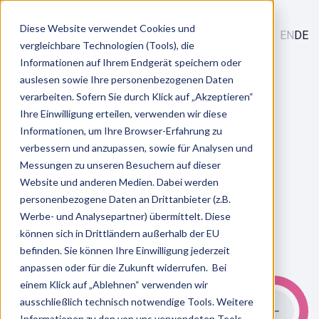
Diese Website verwendet Cookies und
EN
DE
vergleichbare Technologien (Tools), die
Informationen auf Ihrem Endgerät speichern oder
/
Leistungen
auslesen sowie Ihre personenbezogenen Daten
Talent Acquisition & Entry
/
Magnetic Attraction
verarbeiten. Sofern Sie durch Klick auf „Akzeptieren“
Ihre Einwilligung erteilen, verwenden wir diese
Informationen, um Ihre Browser-Erfahrung zu
verbessern und anzupassen, sowie für Analysen und
Coming soon!
Messungen zu unseren Besuchern auf dieser
Website und anderen Medien. Dabei werden
personenbezogene Daten an Drittanbieter (z.B.
Werbe- und Analysepartner) übermittelt. Diese
können sich in Drittländern außerhalb der EU
Beratungsprodukt Magnetic Attraction
befinden. Sie können Ihre Einwilligung jederzeit
anpassen oder für die Zukunft widerrufen. Bei
einem Klick auf „Ablehnen“ verwenden wir
ausschließlich technisch notwendige Tools. Weitere
Zur Übersicht
Informationen zu den von uns verwendeten Tools