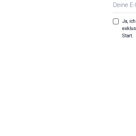
Ja, ic
exklus
Start.