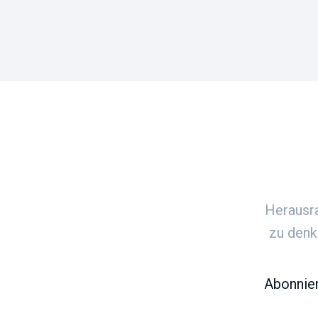
Herausra
zu denke
Abonnier