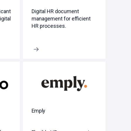
licant
Digital HR document
gital
management for efficient
HR processes.
Erfahre mehr
Emply