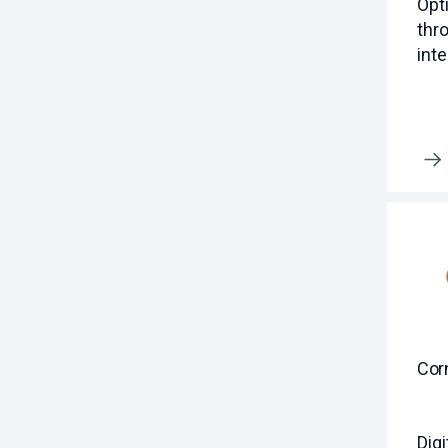
Opt
thr
int
Erfahre mehr
Cor
Digi