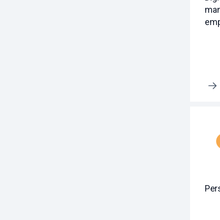
man
emp
Erfahre mehr
Per