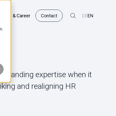
ut us & Career
Contact
DE
EN
t.
utstanding expertise when it
nking and realigning HR