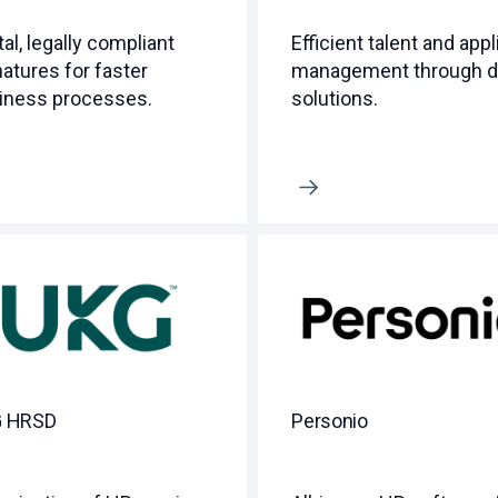
tal, legally compliant
Efficient talent and app
natures for faster
management through di
iness processes.
solutions.
Erfahre mehr
 HRSD
Personio