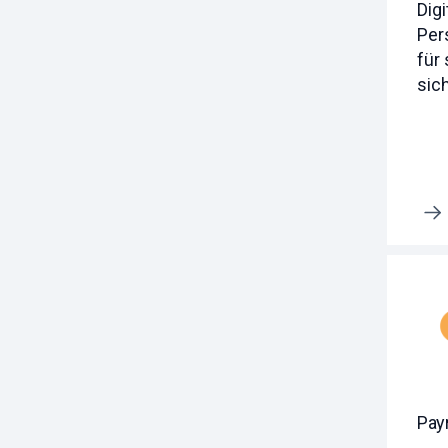
Digi
Per
für 
sic
Erfahre mehr
Payr