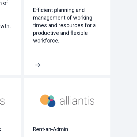
n of
Efficient planning and
management of working
times and resources for a
owth.
productive and flexible
workforce.
Erfahre mehr
s
Rent-an-Admin