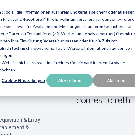
(Tools), die Informationen auf Ihrem Endgerät speichern oder auslesen
Services
Partner Solutions
Ressources
Abo
Klick auf „Akzeptieren“ Ihre Einwilligung erteilen, verwenden wir diese
upassen, sowie für Analysen und Messungen zu unseren Besuchern auf
e Daten an Drittanbieter (z.B. Werbe- und Analysepartner) übermittel
önnen Ihre Einwilligung jederzeit anpassen oder für die Zukunft
ießlich technisch notwendige Tools. Weitere Informationen zu den von
mungen
.
Website nicht erfasst. Ein einzelnes Cookie wird in Ihrem Browser
 möchten.
Cookie-Einstellungen
Akzeptieren
Ablehnen
We offer you o
comes to rethi
cquisition & Entry
Enablement &
ment