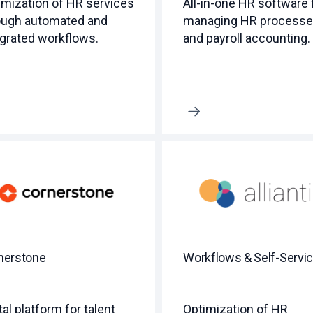
imization of HR services
All-in-one HR software 
ough automated and
managing HR process
egrated workflows.
and payroll accounting.
Erfahre mehr
nerstone
Workflows & Self-Servi
tal platform for talent
Optimization of HR